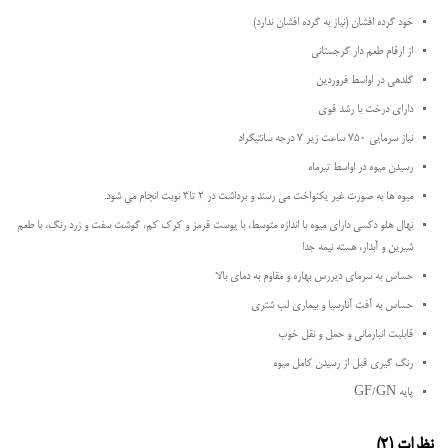
خود گرده افشان (نیاز به گرده افشان ندارد)
از ارقام طعم دار گرجستانی
گلدهی در اواسط فروردین
دارای درخت با رشد قوی
نیاز سرمایی ۷۵۰ ساعت زیر ۷ درجه سانتیگراد
رسیدن میوه در اواسط تیرماه
میوه ها به صورت غیر یکنواخت می رسند و برداشت در ۲ تا۳ نوبت انجام می شود.
نهال هلو دکسی دارای میوه با اندازه متوسط، با پوست قرمز و کرک کم، گوشت سفت و زرد رنگ، با طعم
شیرین و آبدار، هسته نیمه جدا
حساس به سرمای دیررس بهاره و مقاوم به دمای بالا
حساس به آفت آنارسیا و بیماری لب شتری
قابلیت انبارمانی و حمل و نقل خوب
رنگ گیری قبل از رسیدن کامل میوه
پایه GF/GN
نظرات (2)