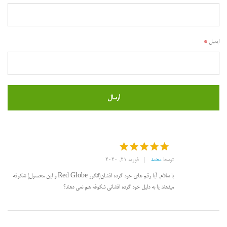
ایمیل
*
توسط
محمد
فوریه 21, 2020
امتیاز
5
از
5
با سلام, آیا رقم های خود گرده افشان(انگور Red Globe و این محصول) شکوفه
میدهند یا به دلیل خود گرده افشانی شکوفه هم نمی دهند؟