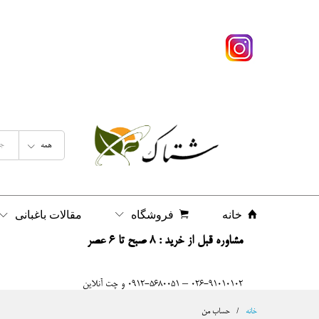
همه
خانه
فروشگاه
مقالات باغبانی
مشاوره قبل از خرید : 8 صبح تا 6 عصر
026-91010102 – 0912-5680051 و چت آنلاین
خانه
/
حساب من