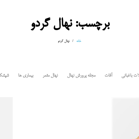
برچسب:
نهال گردو
خانه
/
نهال گردو
ات باغبانی
آفات
مجله پرورش نهال
نهال مثمر
بیماری ها
شپشک 