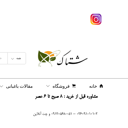
همه
خانه
فروشگاه
مقالات باغبانی
مشاوره قبل از خرید : 8 صبح تا 6 عصر
026-91010102 – 0912-5680051 و چت آنلاین