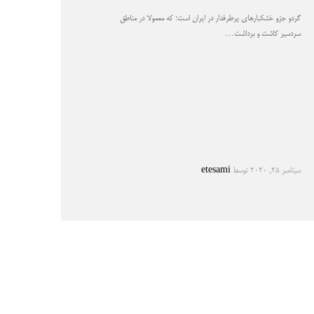
گردو جزو خشکبارهای پرطرفدار در ایران است؛ که معمولا در مناطق
سردسیر کاشت و برداشت…
سپتامبر 25, 2020
توسط
etesami