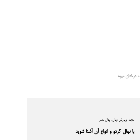
درختان میوه
مجله پرورش نهال
, نهال مثمر
با نهال گردو و انواع آن آشنا شوید