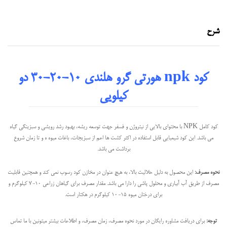
شرح
کود npk هورتی گرو هلندی 10-20-30 دو
کیلویی
کود کامل NPK با محتوای بالایی از نیتروژن و فسفر جهت توسعه ریشه، بهبود رشد رویشی و سبزینگی گیاه
می باشد. این کود شیمیایی قابل استفاده در اکثر کشت ها اعم از سبزیجات، باغات میوه ه و تا زمان شروع
برداشت می باشد.
نحوه مصرف:
این محصول به دلیل حلالیت بالا، به هیچ عنوان در مخازن کود رسوب نمی کند و همچنین قابلیت
مصرف از طریق آب آبیاری و محلول پاشی را دارا می باشد. مقدار مصرف برای گیاهان زراعی 10-7 کیلوگرم و
برای درختان میوه 15-10 کیلوگرم در هکتار است.
توجه:
برای دریافت مشاوره رایگان در مورد نحوه مصرف، زمان مصرف، و اطلاعات بیشتر میتونین با ما تماس