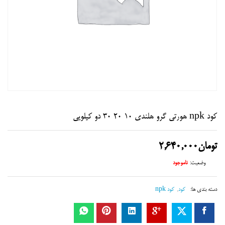
کود npk هورتی گرو هلندی 10 20 30 دو کیلویی
تومان
2,640,000
وضعیت:
ناموجود
دسته بندی ها:
کود
,
کود npk