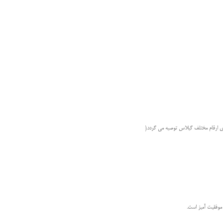
تان گيلاس مخصوصا در شرايط آب و هوايی و خاكی مناسب و مساعد، معمولاً فواصل كشت 8×6 و يا 9×7/5 متر برای ارقام مختلف گيلاس توصيه می گردد.(
موفقيت آميز است.