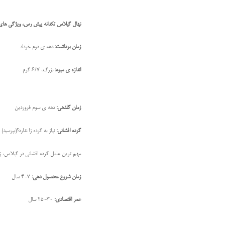
نهال گیلاس تکدانه پیش رس، ویژگی های
زمان برداشت:
دهه ی دوم خرداد
اندازه ی میوه:
بزرگ، 6/7 گرم
زمان گلدهی:
دهه ی سوم فروردین
گرده افشانی:
نیاز به گرده زا ندارد؟(بپرسید)
مهم ترین عامل گرده افشانی در گيلاس، 
زمان شروع محصول دهی:
7-4 سال
عمر اقتصادی:
30-25 سال