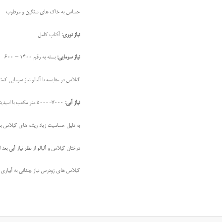
حساس به خاک های سنگین و مرطوب
نیاز نوری:
آفتاب کامل
نیاز سرمایی:
بسته به رقم 1400 – 600
گیلاس در مقایسه با آلبالو نیاز سرمایی کمت
نیاز آبی:
7000-5000 متر مکعب با اسیدیته ی 7/5-6/5 و هدایت الکتریکی 0/9 میلی موس بر سانتی متر
به دليل حساسيت زياد ريشه های گيلاس به شر
درختان گيلاس و آلبالو از نظر نياز آبی بعد 
گيلاس های زودرس نياز چندانی به آبياری 