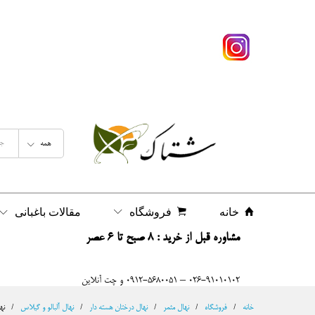
نهال گیلاس تکدانه پیش رس لوشان پایه رو
شرح
نظرات (0)
همه
خانه
فروشگاه
مقالات باغبانی
مشاوره قبل از خرید : 8 صبح تا 6 عصر
026-91010102 – 0912-5680051 و چت آنلاین
خانه
/
فروشگاه
/
نهال مثمر
/
نهال درختان هسته دار
/
نهال آلبالو و گیلاس
/
نه