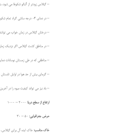
– گیلاس زودتر از آلبالو شکوفا می شود، بن
– در دمای 4- درجه سانتی گراد تمام شکوفه ها از بین می روند.
– درختان گیلاس در زمان خواب می توانند تا دمای 25- الی 29- درجه ی سانتی گراد را تحمل کنند. (گیلاس در مقایسه با آلبالو به سرما
– در مناطق کشت گیلاس اگر نزدیک زمان ب
– مناطقی که در طی زمستان نوسانات دمایی
– گرمای بیش از حد هوا در اوایل تابستان
– باد نیز می تواند کیفیت میوه را در آخر
ارتفاع از سطح دریا:
2000 – 1000
عرض جغرافیایی:
50 – 30
خاک مناسب:
خاک ایده آل برای گیلاس، خا