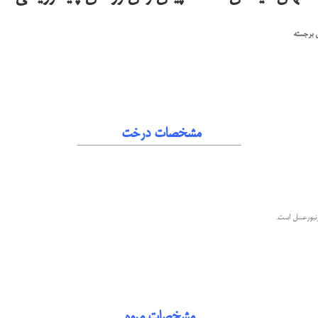
 برجسته
مشخصات درخت
زنبورعسل است.
مشخصات میوه