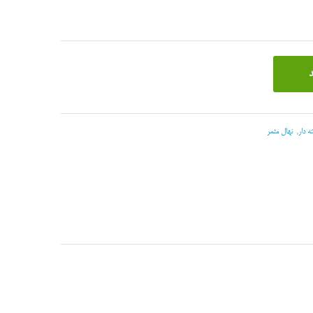
د
 دار
,
نهال مثمر