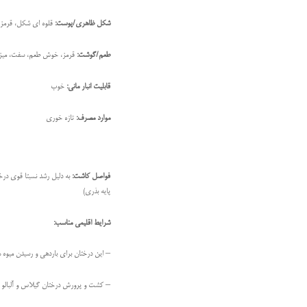
شکل ظاهری/پوست:
قلوه ای شکل، قرمز 
طعم/گوشت:
قرمز، خوش طعم، سفت، میزان ق
قابلیت انبار مانی:
خوب
موارد مصرف:
تازه خوری
فواصل کاشت:
پایه بذری)
شرایط اقلیمی مناسب:
– این درختان برای باردهی و رسیدن میوه ه
– كشت و پرورش درختان گيلاس و آلبالو د