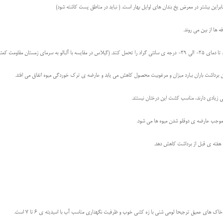
ابراین بیشتر در معرض یخ بندان های اوایل بهار است. ( نباید در مناطق پست کاشته شود)
ی زمستان مقاومت کمتری دارد.)
رداشت باران ببارد میزان و مرغوبیت محصول کاهش می یابد و عارضه ی ترک خوردگی میوه اتفاق می افتد.
 زیادی دارند، مناسب کشت این درختان نیستند.
 موجب عارضه ی دوقلو شدن میوه ها می شود.
ین هفته ی قبل از برداشت کاهش دهد.
ک های عمیق ترجیحا لومی شنی با زه کشی خوب و ظرفیت نگهداری مناسب آب با اسیدیته ی 6 تا 7 است.