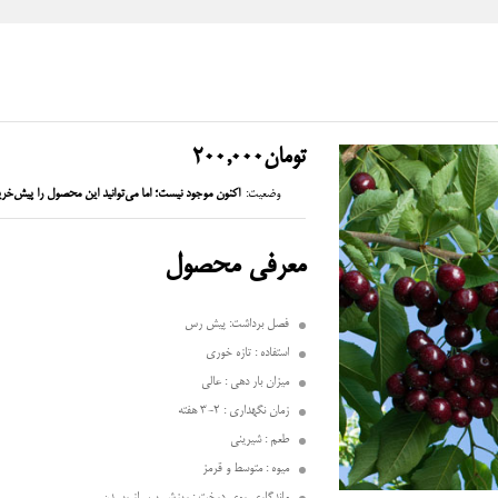
تومان
200,000
وضعیت:
اکنون موجود نیست؛ اما می‌توانید این محصول را پیش‌خری
معرفی محصول
فصل برداشت: پیش رس
استفاده : تازه خوری
میزان بار دهی : عالی
زمان نگهداری : 2-3 هفته
طعم : شیرینی
میوه : متوسط و قرمز
ماندگاری روی درخت : ریزش پس از رسیدن