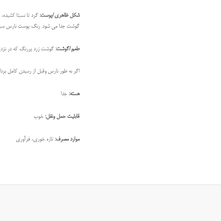
شکل ظاهری/پوست:
گرد تا نسبتا کشید
گوشت جدا می شود. رنگ پوست نارس سبز- 
طعم/گوشت:
گوشت زرد پررنگ که در نزدیک
اگر به طور نارس وقبل از رسیدن کامل برد
هسته:
جدا
قابلیت حمل ونقل:
خوب
موارد مصرف:
تازه خوری، فرآوری