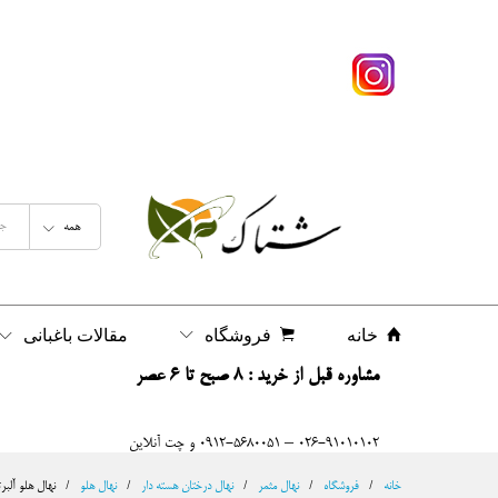
نهال هلو آلبرتا پایه رویشی
شرح
نظرات (0)
همه
خانه
فروشگاه
مقالات باغبانی
مشاوره قبل از خرید : 8 صبح تا 6 عصر
026-91010102 – 0912-5680051 و چت آنلاین
خانه
/
فروشگاه
/
نهال مثمر
/
نهال درختان هسته دار
/
نهال هلو
/
نهال هلو آلبر