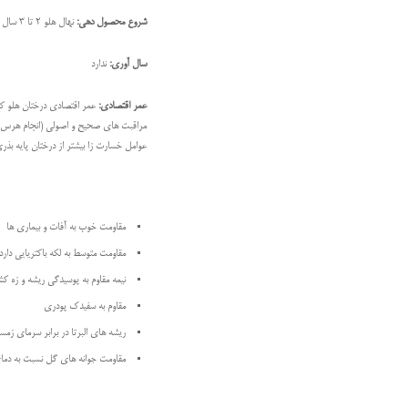
شروع محصول دهی:
نهال هلو 2 تا 3 سال بعد از کاشت شروع به میوه دادن می کند و در سال چهارم یا پنجم محصول اقتصادی تولید می نماید.
سال آوری:
ندارد
عمر اقتصادی:
عوامل خسارت زا بیشتر از درختان پایه بذر
مقاومت خوب به آفات و بیماری ها
مقاومت متوسط به لکه باکتریایی دارد
نیمه مقاوم به پوسیدگی ریشه و زه ک
مقاوم به سفیدک پودری
ريشه های البرتا در برابر سرمای زم
مقاومت جوانه های گل نسبت به دمای