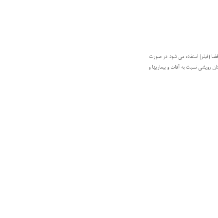
هان پركننده فضا (فیلر) استفاده می شود. در صورت
 عمر اقتصادی درختان هلو به 25-20 سال نيز می رسد.(مقاومت درختان رویشی نسبت به آفات و بیماریها و