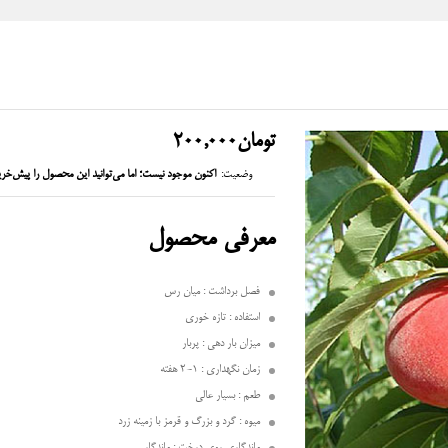
تومان
200,000
وضعیت:
اکنون موجود نیست؛ اما می‌توانید این محصول را پیش‌خری
معرفی محصول
فصل برداشت : میان رس
استفاده : تازه خوری
میزان بار دهی : پربار
زمان نگهداری : 1-2 هفته
طعم : بسیار عالی
میوه : گرد و بزرگ و قرمز با زمینه زرد
ماندگاری روی درخت : ماندگار