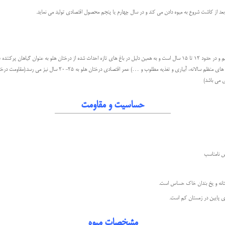
عمر اقتصادی درختان هلو كم و در حدود 12 تا 15 سال است و به همين دليل در باغ های تازه احداث شده از درختان هلو به عنوان گيا
مراقبت های صحيح و اصولی (انجام هرس های منظم سالانه، آبياری و تغذيه مطلوب و …)
ی می باشد)
حساسیت و مقاومت
ش نامناسب
ستانه و يخ بندان خاک حساس است.
 پایین در زمستان کم است.
مشخصات میوه