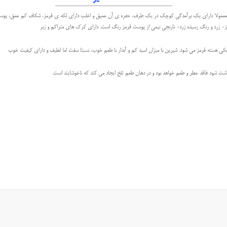
ه، معمولا دارای یک برآمدگی کوچک در یک طرف، حفره ی آن عمیق و اغلب دارای لکه ی قرمز، شکاف کم عمق، پوس
زرد و رنگ رسیده زرد- نارنجی نیمی از پوست قرمز رنگ است. دارای کرک های متراکم و زبر
ی هسته قرمز می شود. شیرین با میزان اسید کم و آبدار با طعم خوب، نسبتا سفت اما لطیف و دارای کیفیت خوب
اشت شود فاقد عطر و طعم خواهد بود و در دهان طعم تلخ ایجاد می کند که ناخوشایند است.