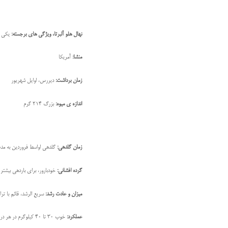
نهال هلو آلبرتا، ویژگی های برجسته:
یکی ا
منشا:
آمریکا
زمان برداشت:
دیررس، اوایل شهریور
اندازه ی میوه:
بزرگ 214 گرم
زمان گلدهی:
گلدهی اواسط فروردین به مدت 11 روز از تمام گل تا برداشت میوه 5
گرده افشانی:
خودبارور، برای باردهی بیشتر ن
میزان و عادت رشد:
سریع الرشد، قائم با تراک
عملکرد:
خوب 30 تا 40 کیلوگرم در هر درخت