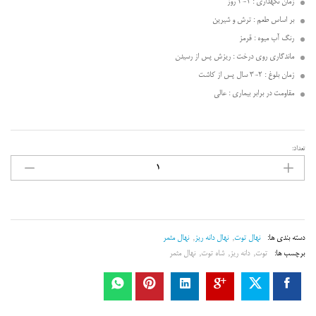
زمان نگهداری : 1-2 روز
بر اساس طعم : ترش و شیرین
رنگ آب میوه : قرمز
ماندگاری روی درخت : ریزش پس از رسیدن
زمان بلوغ : 2-3 سال پس از کاشت
مقاومت در برابر بیماری : عالی
تعداد:
شاه
توت
عدد
دسته بندی ها:
نهال توت
,
نهال دانه ریز
,
نهال مثمر
برچسب ها:
توت
,
دانه ریز
,
شاه توت
,
نهال مثمر