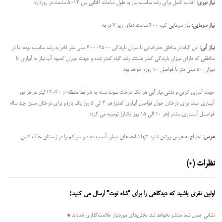
نیاز نوری:
آفتاب کامل برای رشد مناسب نیاز به طول ساعات آفتابی بین 12-5 ساعت در روزدارد.
نیاز سرمایی:
نیاز سرمایی کم، 400 ساعت دمای زیر 7 درجه
نیاز آبی:
این گیاه در مناطق جغرافیایی با میزان بارندگی 2500-600 میلی متر قادر به رشد مناسب بوده اما در
مناطقی که داراي میزان بارندگی کمتر هستند رشد گیاه کمتر شده و جهت جبران کمبود آب نیاز به آبیاری تا
میزان 50 میلی متر با فواصل 10 روزه خواهد بود.
جهت آبیاري کرتی و نشتی نیاز آبی هر تک درخت تـوت بسته به شرایط منطقه از 20-12 لیتر در هر دور
آبیـاري است برای درختان جوان فواصل آبیاری کمتر( هر 4 الی 5 روز یک بار) و برای درختان مسن چند ساله
فواصـل آبـیـاری بیشتر (هر 10 الی 15 روز یکبار) توصیه می گردد.
هرس:
احتیاج به هرس روتین ندارد. تنها شاخه های بیمار، آسیب دیده و متراکم را در زمستان حذف کنین.
نظرات (0)
اولین نفری باشید که دیدگاهی را برای “شاه توت” ارسال می کنید;
نشانی ایمیل شما منتشر نخواهد شد.
بخش‌های موردنیاز علامت‌گذاری شده‌اند
*