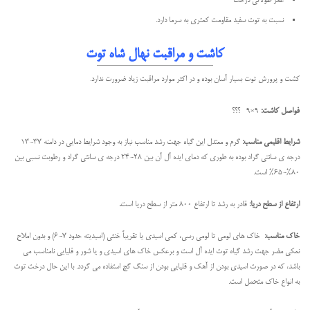
عمر طولانی درخت
نسبت به توت سفید مقاومت کمتری به سرما دارد.
کاشت و مراقبت نهال شاه توت
کشت و پرورش توت بسيار آسان بوده و در اکثر موارد مراقبت زیاد ضرورت ندارد.
فواصل کاشت:
9×9 ؟؟؟
شرایط اقلیمی مناسب:
گرم و معتدل این گیاه جهت رشد مناسب نیاز به وجود شرایط دمایی در دامنه 37-13
درجه ی سانتی گراد بوده به طوری که دمای ایده آل آن بین 28-24 درجه ی سانتی گراد و رطوبت نسبی بین
80%-65% است.
ارتفاع از سطح دریا:
قادر به رشد تا ارتفاع 800 متر از سطح دریا است
.
خاک مناسب:
خاك های لومی تا لومی رسی، کمی اسیدی یا تقریباً خنثی (اسیدیته حدود 7-6) و بدون املاح
نمکی مضر جهت رشد گیاه توت ایده آل است و برعکس خاك های اسیدی و یا شور و قلیایی نامناسب می
باشد، که در صورت اسیدی بودن از آهک و قلیایی بودن از سنگ گچ استفاده می گردد. با این حال درخت توت
به انواع خاک متحمل است.