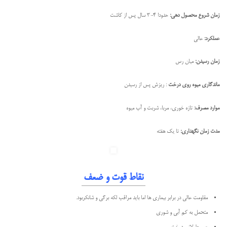
زمان شروع محصول دهی:
حدودا 4-3 سال پس از کاشت
عملکرد:
عالی
زمان رسیدن:
میان رس
ماندگاری میوه روی درخت
: ریزش پس از رسیدن
موارد مصرف:
تازه خوری، مربا، شربت و آب میوه
مدت زمان نگهداری:
تا یک هفته
نقاط قوت و ضعف
مقاومت عالی در برابر بیماری ها اما باید مراقب لکه برگی و شانکربود.
متحمل به کم آبی و شوری