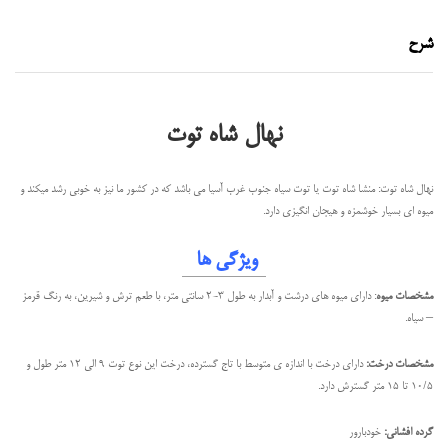
شرح
نهال شاه توت
نهال شاه توت: منشا شاه توت یا توت سیاه جنوب غرب آسیا می باشد که در کشور ما نیز به خوبی رشد میکند و
میوه ای بسیار خوشمزه و هیجان انگیزی دارد.
ویژگی ها
مشخصات میوه
: دارای میوه های درشت و آبدار به طول 3-2 سانتی متر، با طعم ترش و شیرین، به رنگ قرمز
– سیاه.
مشخصات درخت:
دارای درخت با اندازه ی متوسط با تاج گسترده، درخت این نوع توت 9 الی 12 متر طول و
10/5 تا 15 متر گسترش دارد.
گرده افشانی:
خودبارور