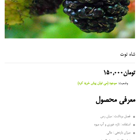
شاه توت
تومان
150,000
وضعیت:
موجود (می توان پیش خرید کرد)
معرفی محصول
فصل برداشت : میان رس
استفاده : تازه خوری و آب میوه
میزان باردهی : عالی