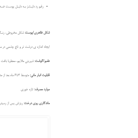
رقم رد دليـشز بـه دليـل پوسـت ضـخيم
شکل ظاهری/پوست
:
شكل مخروطی، رنـگ 
ایجاد اندازه ی درشت تر و تاج چشمی در من
طعم/گوشت:
شیرینی ملایم، معطربا بافت س
قابلیت انبار مانی:
متوسط 3تا6 ماه بعد از مدتی بافت نرم می شود.
موارد مصرف:
تازه خوری
ماندگاری روی درخت:
ریزش پس از رسید