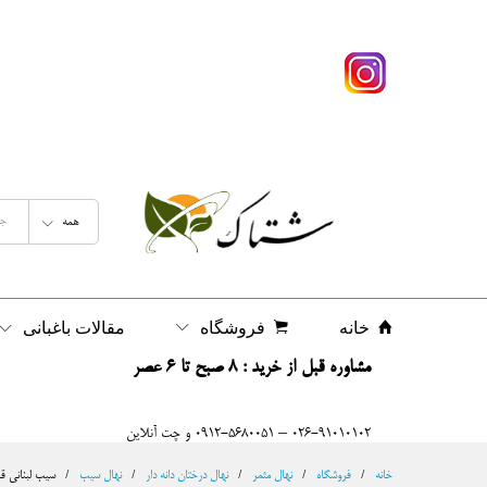
سیب لبنانی قرمز پایه بذری Red delicious
شرح
نظرات (0)
همه
خانه
فروشگاه
مقالات باغبانی
مشاوره قبل از خرید : 8 صبح تا 6 عصر
026-91010102 – 0912-5680051 و چت آنلاین
خانه
/
فروشگاه
/
نهال مثمر
/
نهال درختان دانه دار
/
نهال سیب
/
سیب لبنانی قرمز پای