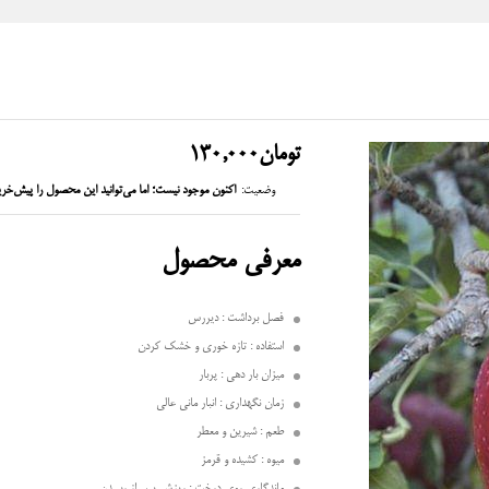
تومان
130,000
وضعیت:
اکنون موجود نیست؛ اما می‌توانید این محصول را پیش‌خری
معرفی محصول
فصل برداشت : دیررس
استفاده : تازه خوری و خشک کردن
میزان بار دهی : پربار
زمان نگهداری : انبار مانی عالی
طعم : شیرین و معطر
میوه : کشیده و قرمز
ماندگاری روی درخت : ریزش پس از رسیدن