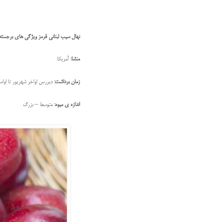
نهال سیب لبنانی قرمز ویژگی های برجسته
منشا:
آمریکا
زمان برداشت:
دیررس اواخر شهریور تا اواس
اندازه ی میوه:
متوسط – بزرگ