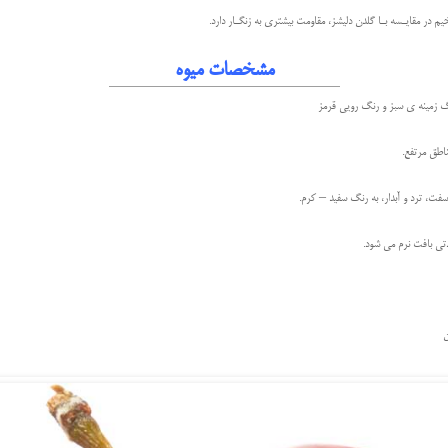
 در مقايـسه بـا گلدن دليشز، مقاومت بيشتری به زنگـار دارد.
مشخصات میوه
زمينه ی سبز و رنگ رويی قرمز
اطق مرتفع.
فت، ترد و آبدار، به رنگ سفید – کرم.
ن