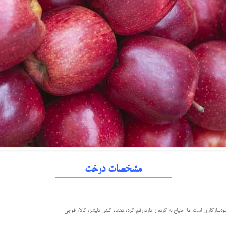
مشخصات درخت
خودسازگاری است اما احتیاج به گرده زا دارد،رقم گرده دهنده گلدن دلیشز، گالا، فوجی