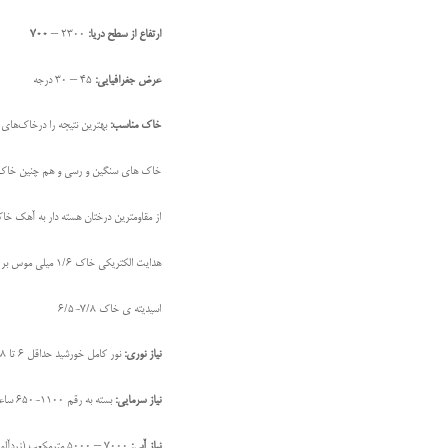
ارتفاع از سطح دریا:
2300 –
700
عرض جغرافيایی:
45 – 30 درجه
خاک مناسب:
بهترين نتيجه را درخاک‌های
خاک های سنگین و رسی و هم چنین خاک ه
از مقاومترين درختان هسته دار به آهک خاک به شمار
هدایت الکتریکی خاك 1/6 ميلی موس بر سانتی متر
اسیدیته ی خاک 7/8-6/5
نیاز نوری:
نور کامل خورشید حداقل 6 تا 8 ساعت در روز
نیاز سرمایی:
بسته به رقم 1100-650 ساعت
نیاز آبی:
7000 – 5000 مترمکعب (زردآلو نيمه مقاوم به كم آبی است.)