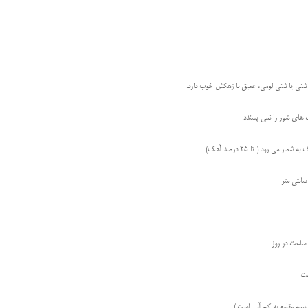
 شنی يا شنی لومی، عمیق با زهكش خوب دارد.
ای شور را نمی پسندد.
 می رود ( تا 25 درصد آهک)