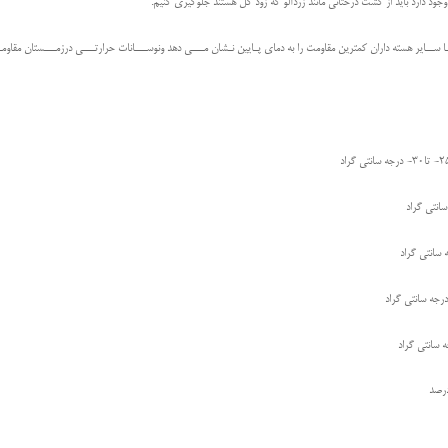
ود دارد باید از كشت درختانی مانند زردآلو كه زود گل هستند جلوگيری كنيم.
ـا ســاير هسته داران كمترين مقاومت را به دمای پـايين نـشان مـــی دهد ونوســـانات حرارتـــی درزمـــستان مقاوم
رجه سانتی گراد