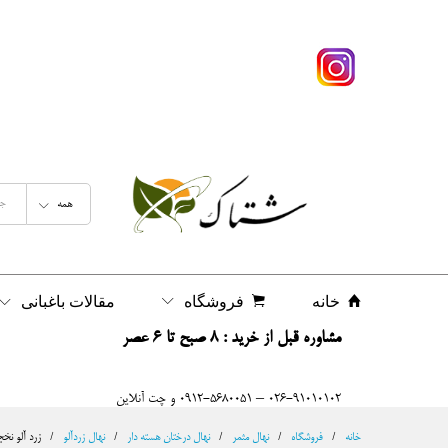
زرد آلو نخجوان
شرح
نظرات (0)
همه
خانه
فروشگاه
مقالات باغبانی
مشاوره قبل از خرید : 8 صبح تا 6 عصر
026-91010102 – 0912-5680051 و چت آنلاین
خانه
/
فروشگاه
/
نهال مثمر
/
نهال درختان هسته دار
/
نهال زردآلو
/
زرد آلو نخ