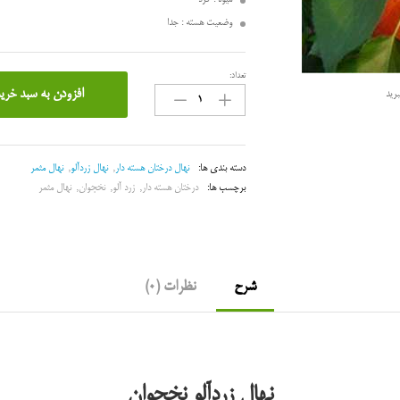
وضعیت هسته : جدا
تعداد:
زرد
افزودن به سبد خری
رید
آلو
نخجوان
عدد
دسته بندی ها:
نهال درختان هسته دار
,
نهال زردآلو
,
نهال مثمر
برچسب ها:
درختان هسته دار
,
زرد آلو
,
نخجوان
,
نهال مثمر
شرح
نظرات (0)
نهال زردآلو نخجوان