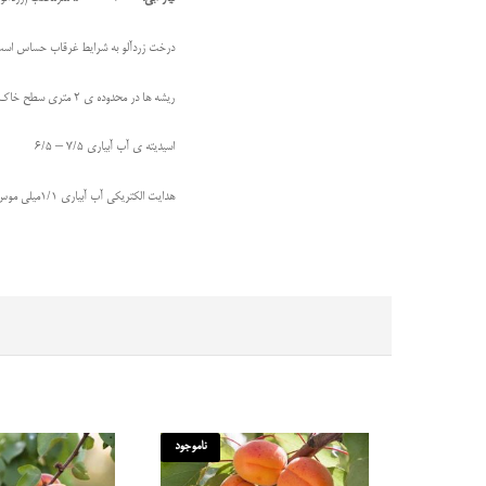
درخت زردآلو به شرایط غرقاب حساس است
ریشه ها در محدوده ی 2 متری سطح خاک محدود می شوند، بنابراین زمین را تا عمق 2 متر خیس کنید.
اسیدیته ی آب آبیاری 7/5 – 6/5
هدایت الکتریکی آب آبياری 1/1ميلی موس بر سانتی متر
ناموجود