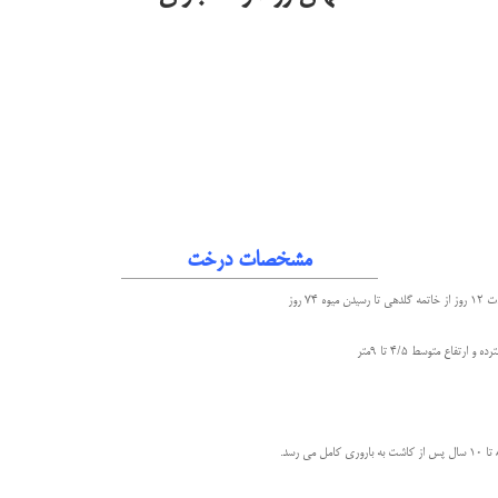
مشخصات درخت
 74 روز
ارتفاع متوسط 4/5 تا 9متر