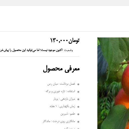
تومان
130,000
وضعیت:
اکنون موجود نیست؛ اما می‌توانید این محصول را پیش‌خری
معرفی محصول
فصل برداشت : میان رس
استفاده : تازه خوری و برگه
میزان باردهی : پربار
زمان نگهداری : 1 هفته
طعم : شیرین
مانگاری روی درخت : ماندگار
میوه : گرد