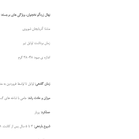
نهال زردآلو نخجوان، ویژگی های برجسته:
منشا: آذربایجان شوروی
زمان برداشت: اوایل تیر
اندازه ی میوه: 48-38 گرم
زمان گلدهی:
اوایل تا اواسط فروردین به مدت 12 روز از خاتمه گلدهی تا رسیدن میوه
میزان و عادت رشد:
جامی با شاخه های گسترده و 
عملکرد:
پربار
شروع باردهی:
3 تا 5 سال پس از کاشت. 8 تا 10 سال پس از کاشت به باروری کامل می رسد.