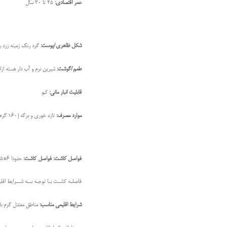
عمر اقتصادی:
25 تا 30 سال
شکل ظاهری/پوست:
گرد رنگ زمینه زرد 
طعم/گوشت:
شیرین نرم و آب دار هسته ازاد 
قابلیت انبار مانی:
كم
موارد مصرف:
تازه خوری و برگه (160 گرم برگه به ازای یک کیلوگرم میوه)
فواصل کاشت:
فواصل کاشت:
حدودا 6*5
فاصلـه کشـت بـا توجـه بــه شــرایط اقلیم
شرایط اقلیمی مناسب:
مناطق معتدل گرم ب