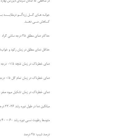
در مناطقی كه امکان سرمای ديررس بهاره وج
جوانـه هـای گــل زردآلــو درمقايــسه بـ
كــاهش مــی دهــد.
حداكثر دمای مطلق 35 درجه سانتی گراد
حداقل دمای مطلق در زمان رکود و خواب25- تا30- درجه سانتی گراد
دمای خطرناک در زمان غنچه 1/5- درجه سانتی گراد
دمای خطرناک در زمان تمام گل 0/5 درجه سانتی گراد
دمای خطرناک در زمان تشکيل ميوه صفر د
ميانگين دما در طول دوره رشد 26-22 درجه سانتی گراد
متوسط رطوبت نسبی دوره رشد 60 – 40 درصد
درصد شيب: 25 درصد