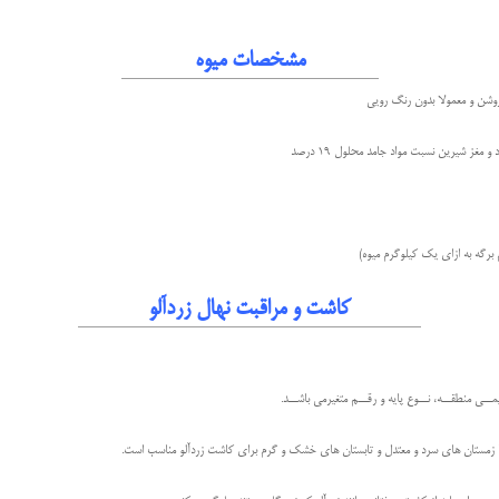
مشخصات میوه
روشن و معمولا بدون رنگ رویی
و مغز شیرین نسبت مواد جامد محلول 19 درصد
کاشت و مراقبت نهال زردآلو
ــی منطقــه، نــوع پایه و رقــم متغیرمی باشــد.
ا زمستان های سرد و معتدل و تابستان های خشک و گرم برای کاشت زردآلو مناسب است.