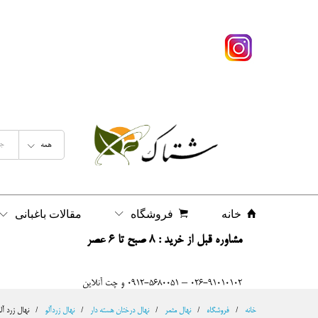
نهال زرد آلو نخجوان ( پایه رویشی )
شرح
نظرات (0)
همه
خانه
فروشگاه
مقالات باغبانی
مشاوره قبل از خرید : 8 صبح تا 6 عصر
026-91010102 – 0912-5680051 و چت آنلاین
خانه
/
فروشگاه
/
نهال مثمر
/
نهال درختان هسته دار
/
نهال زردآلو
/
نهال زرد آل