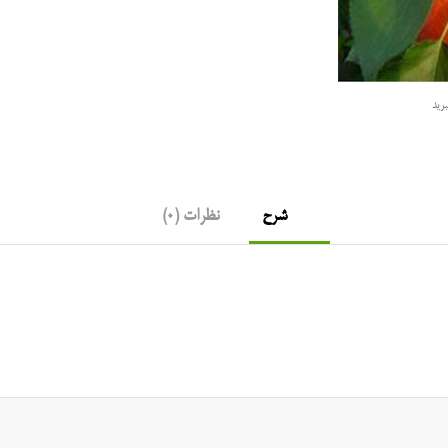
رید
شرح
نظرات (0)