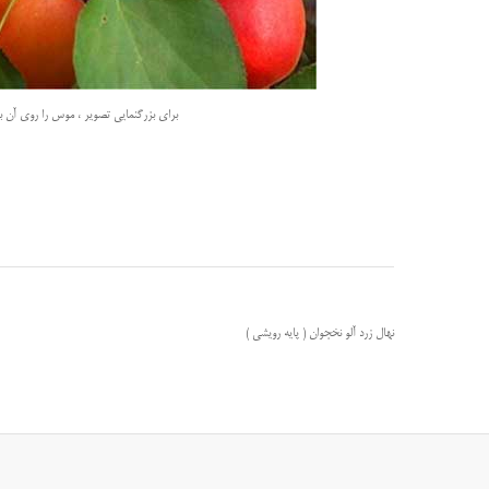
برای بزرگنمایی تصویر ، موس را روی آن بب
نهال زرد آلو نخجوان ( پایه رویشی )