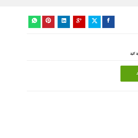
د کنید
د