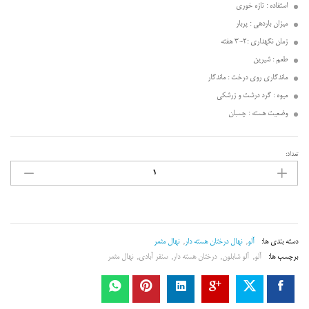
استفاده : تازه خوری
میزان باردهی : پربار
زمان نگهداری :2-3 هفته
طعم : شیرین
ماندگاری روی درخت : ماندگار
میوه : گرد درشت و زرشکی
وضعیت هسته : چسبان
تعداد:
آلو
شابلون
سنقر
آبادی
عدد
دسته بندی ها:
آلو
,
نهال درختان هسته دار
,
نهال مثمر
برچسب ها:
آلو
,
آلو شابلون
,
درختان هسته دار
,
سنقر آبادی
,
نهال مثمر