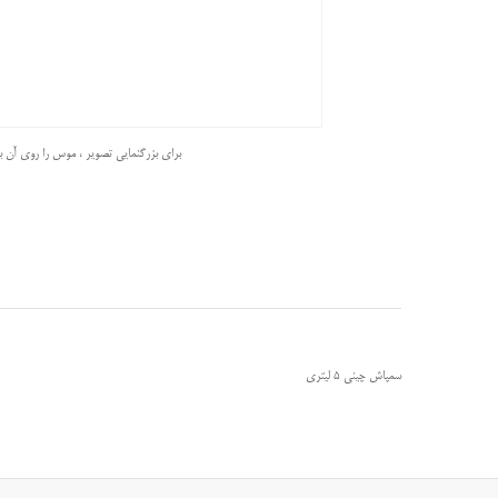
برای بزرگنمایی تصویر ، موس را روی آن بب
سمپاش چینی 5 لیتری