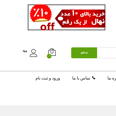
تومان
2,600,000
ورود
جستجو
0
ره ما
تماس با ما
ورود و ثبت نام