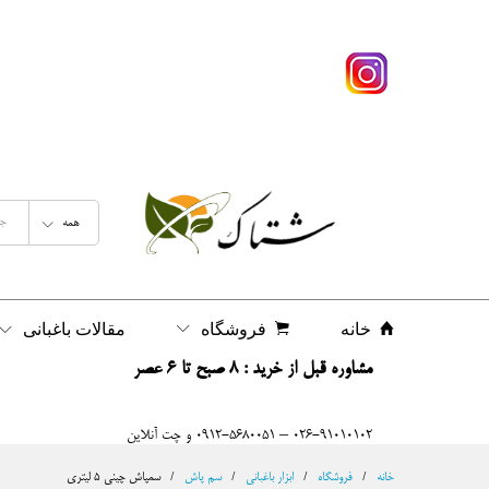
سمپاش چینی 5 لیتری
شرح
نظرات (0)
همه
خانه
فروشگاه
مقالات باغبانی
مشاوره قبل از خرید : 8 صبح تا 6 عصر
026-91010102 – 0912-5680051 و چت آنلاین
خانه
/
فروشگاه
/
ابزار باغبانی
/
سم پاش
/
سمپاش چینی 5 لیتری