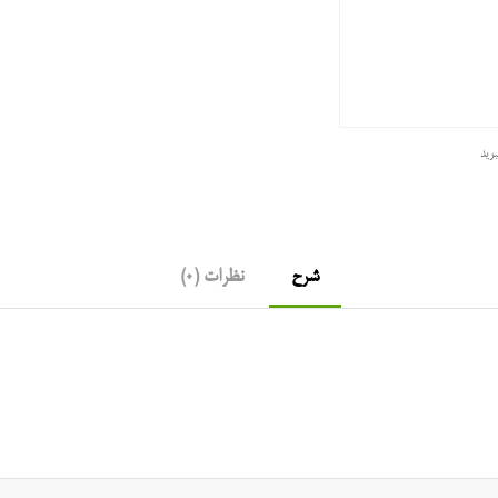
رید
شرح
نظرات (0)