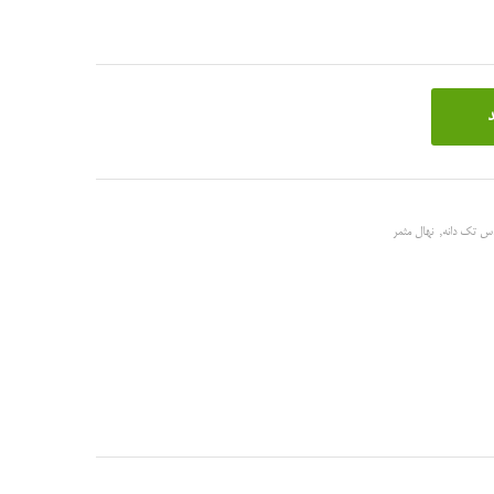
د
س تک دانه
,
نهال مثمر