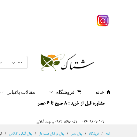
گیلاس تکدانه پایه بذری
شرح
نظرات (0)
همه
خانه
فروشگاه
مقالات باغبانی
مشاوره قبل از خرید : 8 صبح تا 6 عصر
026-91010102 – 0912-5680051 و چت آنلاین
خانه
/
فروشگاه
/
نهال مثمر
/
نهال درختان هسته دار
/
نهال آلبالو و گیلاس
/
گی