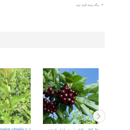
رنگ زمینه قرمز تیره
نهال گیلاس تکدانه پیش رس لوشان پایه بذری
گیزلا (gisela6 (chisela