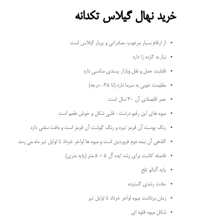
خرید نهال گیلاس تکدانه
از ارقام بسیار مرغوب ،صادراتی و پربار گیلاس است
نیاز به گرده زا دارد
قابلیت حمل و نقل وبازار پسندی مناسبی دارد
مقاومت خوبی به سرما دارد (تا ۲۵- درجه)
عمر اقتصادی آن ۳۰ سال است
میوه های این رقم درشت ، قلبی شکل و خوش طعم است
رنگ پوست آن قرمز تیره و رنگ گوشت آن قرمز است و بافت سفتی دارد
گلدهی آن نیمه دوم فروردین است و میوه ها اواخر خرداد تا اوایل تیر ماه می رسد
فاصله کاشت برای رشد ایده آل ۵ × 5 متر (پایه بذری)
پایه آلبالو تلخ
عادت رشدی گسترده
زمان برداشت میوه اواخر خرداد تا اوایل تیر
شکل میوه قلوه ای