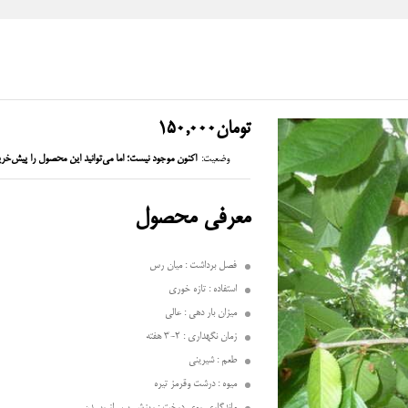
تومان
150,000
وضعیت:
اکنون موجود نیست؛ اما می‌توانید این محصول را پیش‌خری
معرفی محصول
فصل برداشت : میان رس
استفاده : تازه خوری
میزان بار دهی : عالی
زمان نگهداری : 2-3 هفته
طعم : شیرینی
میوه : درشت وقرمز تیره
ماندگاری روی درخت : ریزش پس از رسیدن