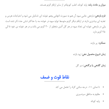
میزان و عادت رشد:
پایه کوتاه، اغلب کوچکتر از سایر ارقام گردو هستند.
فرم باردهی:
باردهی جانبی میوه آن هم به صورت انتهایی وهم خوشه ای تشکیل می شود و احتیاجات هرس و
تغذیه ای بیشتری دارند در ارقام دیگر گردو متوسط تولید میوه در خوشه سه یا حداکثر شش عدد ذکر شده است
ولی در باردهی خوشه ای تعداد میوه در هر گل آذین متجاوز از ۲۰ گردو می باشد و در هر خوشه ی خود ۵ الی
۲۵ گردو دارد.
عملکرد
: پر بازده
زمان شروع محصول دهی:
زود بازده
زمان گلدهی یا برگدهی:
دیر گل
نقاط قوت و ضعف
تا دمای ۱۱- درجه سانتی گراد را تحمل می کند
مقاوم به مناطق سردسیری
پایه کوتاه