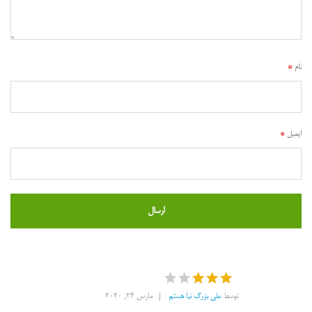
نام
*
ایمیل
*
توسط
علی بزرگ نیا هستم
مارس 24, 2020
امتیاز