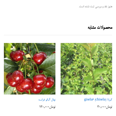
هنوز نقد و بررسی ثبت نشده است.
محصولات مشابه
گیزلا (gisela6 (chisela
نهال آلبالو فرانسه
تومان
30,000
تومان
130,000