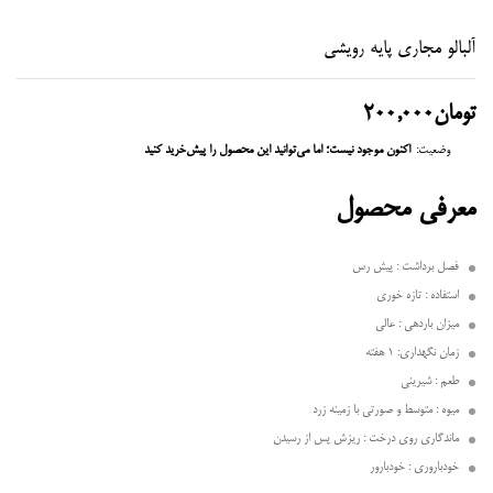
آلبالو مجاری پایه رویشی
تومان
200,000
وضعیت:
اکنون موجود نیست؛ اما می‌توانید این محصول را پیش‌خرید کنید
معرفی محصول
فصل برداشت : پیش رس
استفاده : تازه خوری
میزان باردهی : عالی
زمان نگهداری: 1 هفته
طعم : شیرینی
میوه : متوسط و صورتی با زمینه زرد
ماندگاری روی درخت : ریزش پس از رسیدن
خودباروری : خودبارور