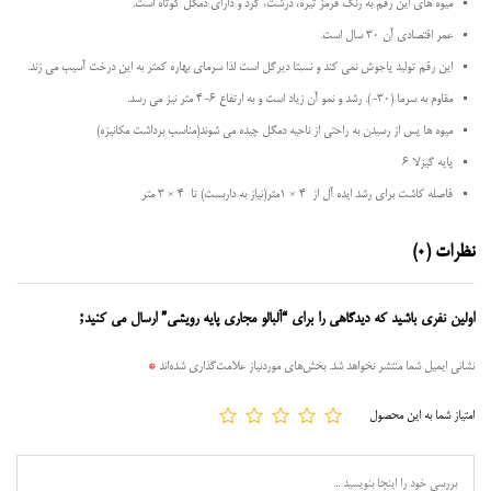
میوه های این رقم به رنگ قرمز تیره، درشت، گرد و دارای دمگل کوتاه است.
عمر اقتصادی آن ۳۰ سال است.
این رقم تولید پاجوش نمی کند و نسبتا دیرگل است لذا سرمای بهاره کمتر به این درخت آسیب می زند.
مقاوم به سرما (۳۰-). رشد و نمو آن زیاد است و به ارتفاع ۶-۴ متر نیز می رسد.
میوه ها پس از رسیدن به راحتی از ناحیه دمگل چیده می شوند(مناسب برداشت مکانیزه)
پایه گیزلا 6
فاصله کاشت برای رشد ایده آل از 4 × 1متر(نیاز به داربست) تا 4 × 3 متر
نظرات (0)
اولین نفری باشید که دیدگاهی را برای “آلبالو مجاری پایه رویشی” ارسال می کنید;
نشانی ایمیل شما منتشر نخواهد شد.
بخش‌های موردنیاز علامت‌گذاری شده‌اند
*
امتیاز شما به این محصول