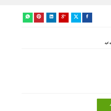
د کنید
د