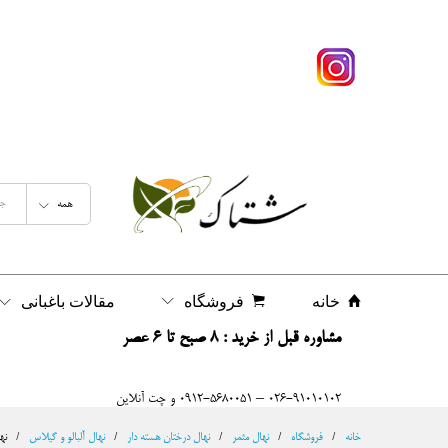
نهال گیلاس بینگ پایه رویشی
شرح
نظرات (0)
همه
خانه
فروشگاه
مقالات باغبانی
مشاوره قبل از خرید : 8 صبح تا 6 عصر
026-91010102 – 0912-5680051 و چت آنلاین
خانه
/
فروشگاه
/
نهال مثمر
/
نهال درختان هسته دار
/
نهال آلبالو و گیلاس
/
نه