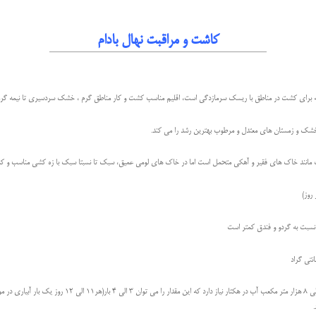
کاشت و مراقبت نهال بادام
ه برای کشت در مناطق با ريسک سرمازدگی است، اقلیم مناسب کشت و کار مناطق گرم ، خشک سردسیری تا نیمه گ
 و خشک و زمستان های معتدل و مرطوب بهترین رشد را می کند.
 مانند خاک های فقیر و آهکی متحمل است اما در خاک های لومی عمیق، سبک تا نسبتا سبک با زه کشی مناسب و کمی
م نسبت به گردو و فندق کمتر است
در باغ های آبی، بادام در حدود 6 الی 8 هزار متر مکعب آب در هکتار نیاز دا
.