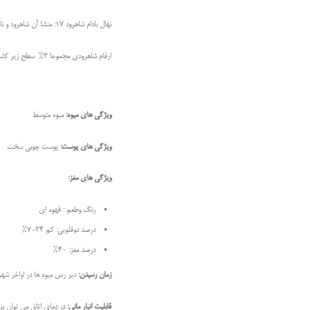
نهال بادام شاهرود 17: منشا آن شاهرود و نام پیشنهادی برای آن مجنون است.
ارقام شاهرودی مجموعا 3% سطح زیر کشت باغات بادام کشور را به خود اختصاص داده اند.
ویژگی های میوه:
میوه متوسط
ویژگی های پوست:
پوست چوبی سخت
ویژگی های مغز:
رنگ وطعم : قهوه ای
درصد دوقلویی: کم 24-7%
درصد مغز: 40%
زمان رسیدن:
دیر رس میوه ها در اواخر شهر
قابلیت انبار مانی:
در دمای اتاق می توان برای 8 ماه آن را ذخیر