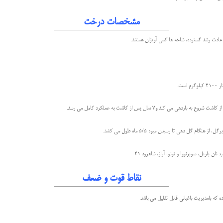
مشخصات درخت
ادت رشد گسترده، شاخه ها کمی آويزان هستند.
ست.
ز هنگام گل دهی تا رسیدن میوه ۵/۵ ماه طول می کشد.
ان پاريل، سوپرنووا و تونو، آراز، شاهرود 21
نقاط قوت و ضعف
 که بامديريت باغبانی قابل تقلیل می باشد.