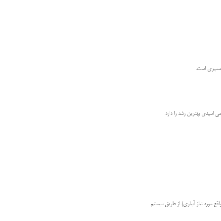
رمسیری است.
 اسیدی بهترین رشد را دارد.
رد که این مقدار را می توان 3 الی 4 بار(هر11 الی 12 روز یک بار آبیاری در مواقع مورد نیاز آبیاری) از طریق سیستم