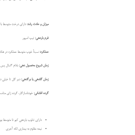
میزان و عادت رشد:
دارای درخت متوسط با ع
فرم باردهی:
تیپ اسپور
عملکرد:
نسبتاً خوب متوسط عملکرد در هکتار 2100 کیلوگرم ا
زمان شروع محصول دهی:
بادام 3سال پس از کاشت شروع به باردهی می کند و7 سال پس از کاشت به عملکرد کامل می رسد.
زمان گلدهی یا برگدهی:
دير گل تا خیلی ديرگل، ا
گرده افشانی:
خودناسازگار، گرده زای مناسب: ن
دارای تناوب باردهی کم تا متوسط بوده
نیمه مقاوم به بیماری لکه آجری