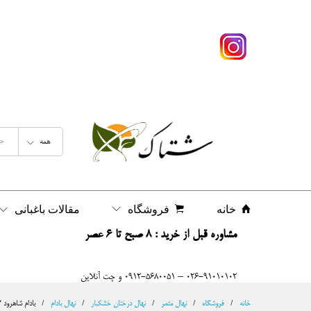
بادام شاهرود ۱۷( مجنون)
شرح
نظرات (0)
همه
خانه
فروشگاه
مقالات باغبانی
مشاوره قبل از خرید : 8 صبح تا 6 عصر
026-91010102 – 0912-5680051 و چت آنلاین
خانه
/
فروشگاه
/
نهال مثمر
/
نهال درختان خشکبار
/
نهال بادام
/
بادام شاهرود ۱۷( مجنون)