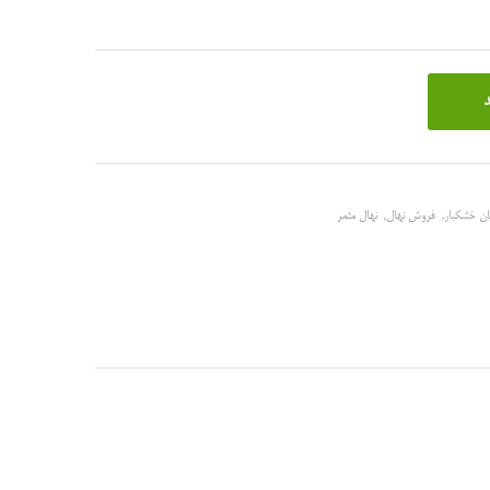
د
ان خشکبار
,
فروش نهال
,
نهال مثمر