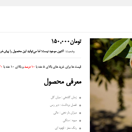
تومان
150,000
وضعیت:
اکنون موجود نیست؛ اما می‌توانید این محصول را پیش‌خری
قیمت ها برای خرید های بالای 5 عدد با
10 درصد
و بالای 10 عدد با
20 در
معرفی محصول
زمان گلدهی : میان گل
فصل برداشت : دیر رس
میزان بار دهی : عالی
میوه : سنگی
رنگ مغز : قهوه ای