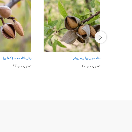
بادام سوپرنووا پایه رویشی
نهال بادام محب (کاغذی)
تومان
200,000
تومان
130,000