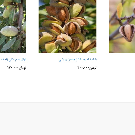
بادام شاهرود ۱۸ ( جواهر) رویشی
نهال بادام منقی (نجف آب
تومان
200,000
تومان
130,000