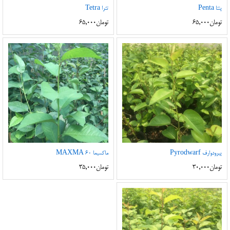
پنتا Penta
تترا Tetra
تومان
65,000
تومان
65,000
پیرودوارف Pyrodwarf
ماکسیما MAXMA 60
تومان
30,000
تومان
35,000