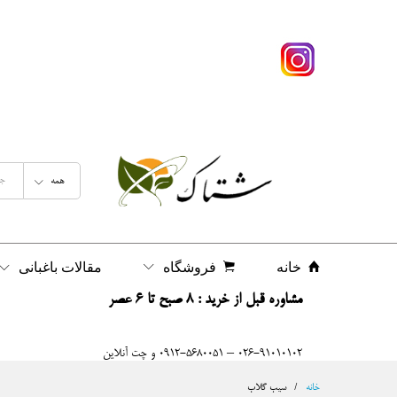
همه
خانه
فروشگاه
مقالات باغبانی
مشاوره قبل از خرید : 8 صبح تا 6 عصر
026-91010102 – 0912-5680051 و چت آنلاین
خانه
/
سیب گلاب