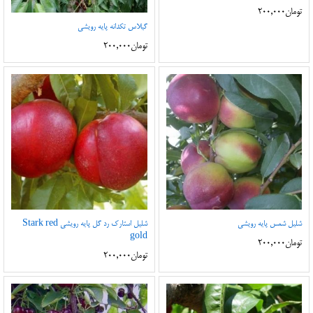
تومان
200,000
گیلاس تکدانه پایه رویشی
تومان
200,000
شلیل شمس پایه رویشی
شلیل استارک رد گل پایه رویشی Stark red
gold
تومان
200,000
تومان
200,000