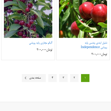
شلیل ایندی پندنس پایه
آلبالو مجاری پایه رویشی
رویشی Independence
تومان
200,000
تومان
200,000
1
2
3
4
صفحه بعدی