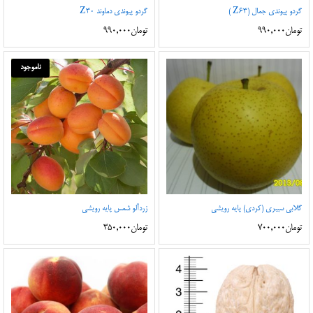
گردو پیوندی جمال (Z63 )
گردو پیوندی دماوند Z30
تومان
990,000
تومان
990,000
ناموجود
گلابی سیبری (کردی) پایه رویشی
زردآلو شمس پایه رویشی
تومان
700,000
تومان
350,000