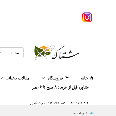
همه
خانه
فروشگاه
مقالات باغبانی
مشاوره قبل از خرید : 8 صبح تا 6 عصر
026-91010102 – 0912-5680051 و چت آنلاین
خانه
/
بیدانه سفید