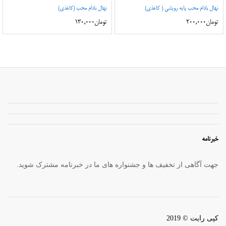
نهال بادام محب پایه رویشی ( کاغذی)
نهال بادام محب (کاغذی)
تومان
200,000
تومان
130,000
خبرنامه
جهت آگاهی از تخفیف ها و جشنواره های ما در خبرنامه مشترک شوید.
کپی رایت © 2019