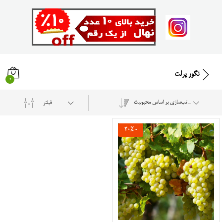
انگور پرلت
0
مرتب‌سازی بر اساس محبوبیت
فیلتر
20
%
-