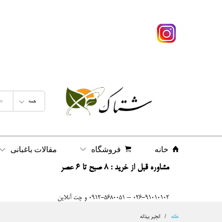
همه
خانه
فروشگاه
مقالات باغبانی
مشاوره قبل از خرید : 8 صبح تا 6 عصر
026-91010102 – 0912-5680051 و چت آنلاین
خانه
/
انجیر بیدانه