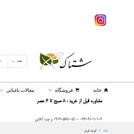
همه
خانه
فروشگاه
مقالات باغبانی
مشاوره قبل از خرید : 8 صبح تا 6 عصر
026-91010102 – 0912-5680051 و چت آنلاین
خانه
/
گوجه قرمز