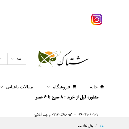
همه
خانه
فروشگاه
مقالات باغبانی
مشاوره قبل از خرید : 8 صبح تا 6 عصر
026-91010102 – 0912-5680051 و چت آنلاین
خانه
/
نهال بادام تونو