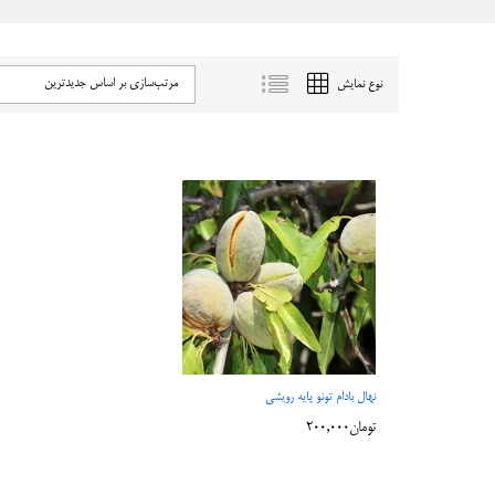
مرتب‌سازی بر اساس جدیدترین
نوع نمایش
نهال بادام تونو پایه رویشی
تومان
تومان
200,000
200,000