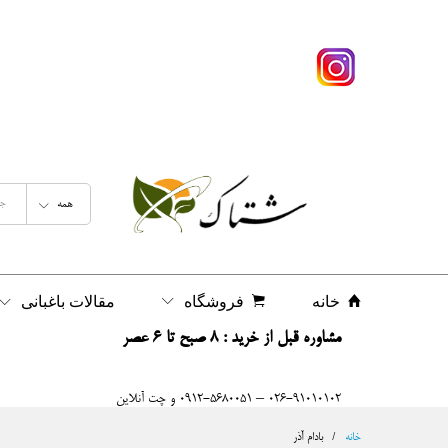
همه
خانه
فروشگاه
مقالات باغبانی
مشاوره قبل از خرید : 8 صبح تا 6 عصر
026-91010102 – 0912-5680051 و چت آنلاین
خانه
/
بادام آذر