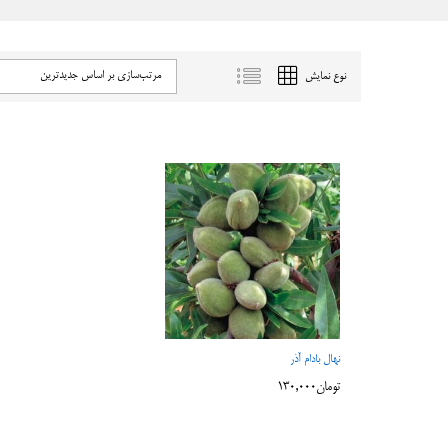
مرتب‌سازی بر اساس جدیدترین
نوع نمایش
نهال بادام آذر
تومان
تومان
130,000
130,000