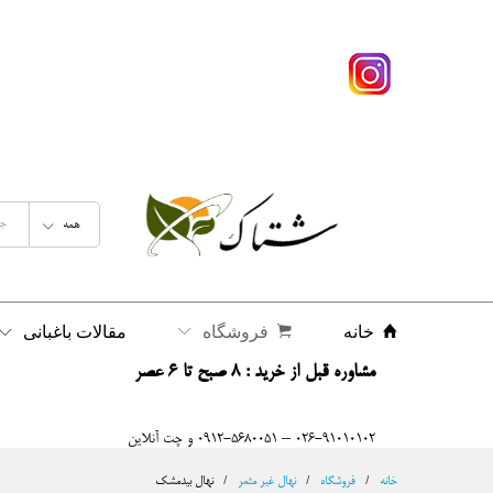
همه
خانه
فروشگاه
مقالات باغبانی
مشاوره قبل از خرید : 8 صبح تا 6 عصر
026-91010102 – 0912-5680051 و چت آنلاین
خانه
/
فروشگاه
/
نهال غیر مثمر
/
نهال بیدمشک